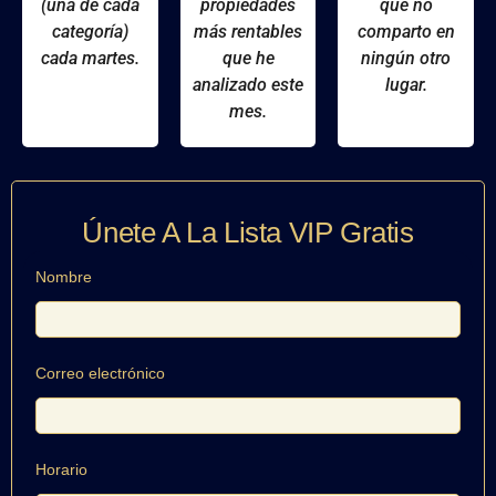
(una de cada
propiedades
que no
categoría)
más rentables
comparto en
cada martes.
que he
ningún otro
analizado este
lugar.
mes.
Únete A La Lista VIP Gratis
Nombre
Correo electrónico
Horario