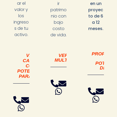
ar el
ir
en un
valor y
patrimo
proyec
los
nio con
to de 6
ingreso
bajo
a 12
s de tu
costo
meses.
activo.
de vida.
VER
PROPIEDA
VER
VER DÚPLEX Y
CON
MULTIFAMILIARES
CASAS
POTENCI
CON
DE FLI
POTENCIAL
PARA ADU