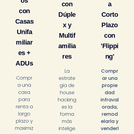
os
con
a
con
Dúple
Corto
Casas
x y
Plazo
Unifa
Multif
con
miliar
amilia
'Flippi
es +
res
ng'
ADUs
La
Compr
Compr
estrate
ar una
a una
gia de
propie
casa
house
dad
para
hacking
infraval
renta a
es la
orada,
largo
forma
remod
plazo y
más
elarla y
maximiz
intelige
venderl