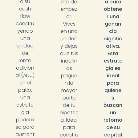
a su
nte de
a para
cash
empez
obtene
flow
ar.
r una
constru
Vives
ganan
yendo
en una
cia
una
unidad
signific
unidad
y dejas
ativa.
de
que tus
Esta
renta
inquilin
estrate
adicion
os
gia es
al (ADU)
pague
ideal
en el
n la
para
patio.
mayor
quiene
Una
parte
s
estrate
de tu
buscan
gia
hipotec
un
podero
a. Ideal
retorno
sa para
para
de su
aument
constru
capital