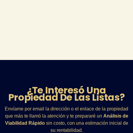
¿Te Interesó Una
Propiedad De Las Listas?
Envíame por email la dirección o el enlace de la propiedad
que más te llamó la atención y te prepararé un
Análisis de
Viabilidad Rápido
sin costo, con una estimación inicial de
su rentabilidad.