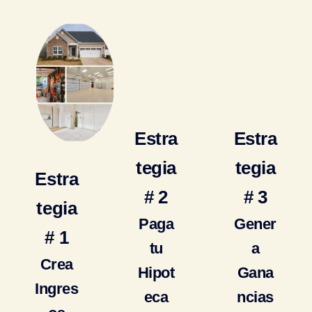
Estra
Estra
Tegia
Tegia
Estra
# 2
# 3
Tegia
Paga
Gener
# 1
tu
a
Crea
Hipot
Gana
Ingres
eca
ncias