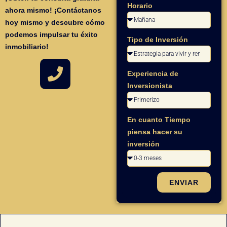
Horario
ahora mismo! ¡Contáctanos
hoy mismo y descubre cómo
podemos impulsar tu éxito
Tipo de Inversión
inmobiliario!
Experiencia de
Inversionista
En cuanto Tiempo
piensa hacer su
inversión
ENVIAR