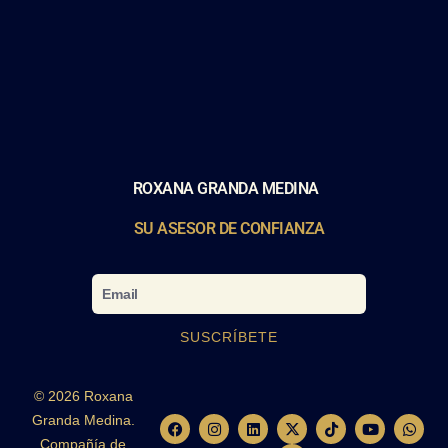
ROXANA GRANDA MEDINA
SU ASESOR DE CONFIANZA
Email
SUSCRÍBETE
© 2026 Roxana
Granda Medina.
F
I
L
X
C
T
Y
W
a
n
i
-
a
i
o
h
Compañía de