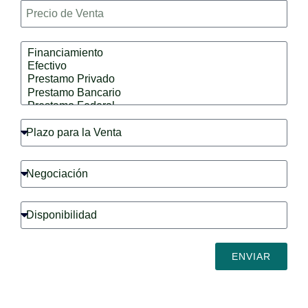
Precio
Financiamiento
Plazo
para
la
Negociación
venta
Disponibilidad
ENVIAR