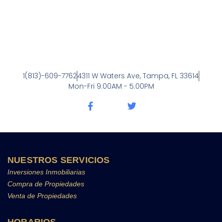
1(813)-609-7762
4311 W Waters Ave, Tampa, FL 33614
Mon-Fri 9:00AM - 5:00PM
F
T
a
w
c
i
e
t
b
t
o
e
o
r
NUESTROS SERVICIOS
k
Inversiones Inmobiliarias
-
Compra de Propiedades
f
Venta de Propiedades
HORARIOS