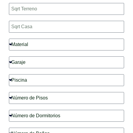
Terreno
Casa
Material
Garaje
Piscina
Número
de
pisos
Número
de
Dormitorios
Número