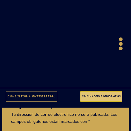
Ir
DIRECTORIO DE
al
contenido
PROFESIONALES
INMOVILIARIOS
Deja un comentario
/ Por
Roxana Granda
/
22 de octubre de
2025
CONSULTORIA EMPRESARIAL
CALCULADORAS INMOBILIARIAS
Deja una respuesta
Tu dirección de correo electrónico no será publicada.
Los
campos obligatorios están marcados con
*