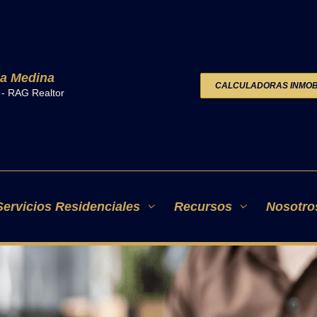
a Medina
CALCULADORAS INMOBI
o - RAG Realtor
NISTRAR UNA PROPIE
 DE FORMA EFECTIVA
Servicios Residenciales
Recursos
Nosotro
oxana Granda
/
12 de junio de 2025