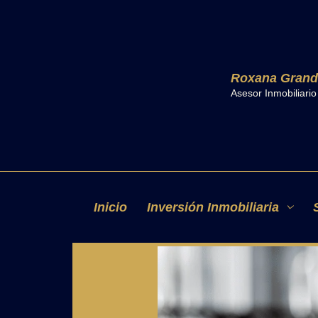
Ir
al
contenido
Roxana Grand
Asesor Inmobiliari
CÓMO ADMI
INVERSIÓN
Inicio
Inversión Inmobiliaria
Deja un comentario
/ Por
R