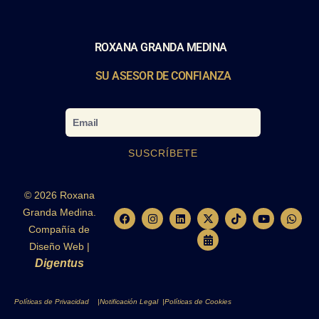
ROXANA GRANDA MEDINA
SU ASESOR DE CONFIANZA
Email
SUSCRÍBETE
© 2026 Roxana
Granda Medina.
F
I
L
X
C
T
Y
W
a
n
i
-
a
i
o
h
Compañía de
c
s
n
t
l
k
u
a
e
t
k
w
e
t
t
t
Diseño Web |
b
a
e
i
n
o
u
s
Digentus
o
g
d
t
d
k
b
a
o
r
i
t
a
e
p
k
a
n
e
r
p
m
r
-
Políticas de Privacidad |
Notificación Legal |
Políticas de Cookies
a