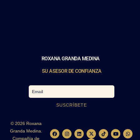
ROXANA GRANDA MEDINA
SU ASESOR DE CONFIANZA
Email
SUSCRÍBETE
© 2026 Roxana
Granda Medina.
F
I
L
X
C
T
Y
W
a
n
i
-
a
i
o
h
Compañía de