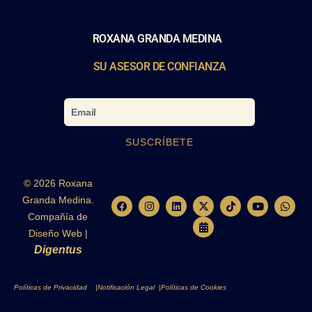
ROXANA GRANDA MEDINA
SU ASESOR DE CONFIANZA
Email
SUSCRÍBETE
© 2026 Roxana
Granda Medina.
F
I
L
X
C
T
Y
W
a
n
i
-
a
i
o
h
Compañía de
c
s
n
t
l
k
u
a
e
t
k
w
e
t
t
t
Diseño Web |
b
a
e
i
n
o
u
s
Digentus
o
g
d
t
d
k
b
a
o
r
i
t
a
e
p
k
a
n
e
r
p
m
r
-
Políticas de Privacidad |
Notificación Legal |
Políticas de Cookies
a
l