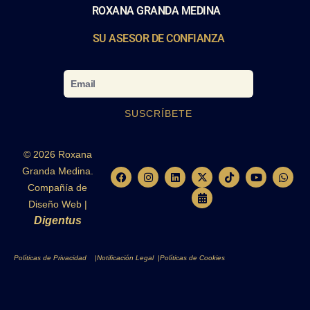
ROXANA GRANDA MEDINA
SU ASESOR DE CONFIANZA
Email
SUSCRÍBETE
© 2026 Roxana
Granda Medina.
F
I
L
X
C
T
Y
W
a
n
i
-
a
i
o
h
Compañía de
c
s
n
t
l
k
u
a
e
t
k
w
e
t
t
t
Diseño Web |
b
a
e
i
n
o
u
s
Digentus
o
g
d
t
d
k
b
a
o
r
i
t
a
e
p
k
a
n
e
r
p
m
r
-
Políticas de Privacidad |
Notificación Legal |
Políticas de Cookies
a
l
t