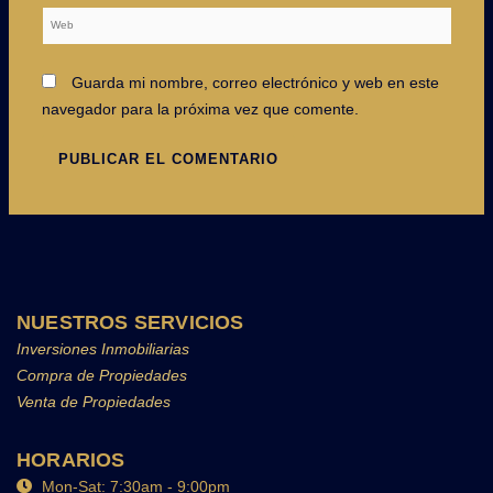
Web
Guarda mi nombre, correo electrónico y web en este
navegador para la próxima vez que comente.
NUESTROS SERVICIOS
Inversiones Inmobiliarias
Compra de Propiedades
Venta de Propiedades
HORARIOS
Mon-Sat: 7:30am - 9:00pm