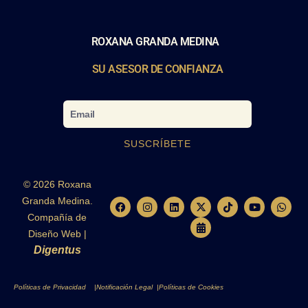
ROXANA GRANDA MEDINA
SU ASESOR DE CONFIANZA
Email
SUSCRÍBETE
© 2026 Roxana
Granda Medina.
F
I
L
X
C
T
Y
W
a
n
i
-
a
i
o
h
Compañía de
c
s
n
t
l
k
u
a
e
t
k
w
e
t
t
t
Diseño Web |
b
a
e
i
n
o
u
s
Digentus
o
g
d
t
d
k
b
a
o
r
i
t
a
e
p
k
a
n
e
r
p
m
r
-
Políticas de Privacidad |
Notificación Legal |
Políticas de Cookies
a
l