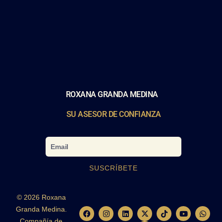
ROXANA GRANDA MEDINA
SU ASESOR DE CONFIANZA
Email
SUSCRÍBETE
© 2026 Roxana
Granda Medina.
F
I
L
X
C
T
Y
W
a
n
i
-
a
i
o
h
Compañía de